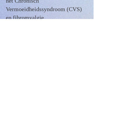
het Chronisch
Vermoeidheidssyndroom (CVS)
en fibromyalgie.
Energetische stoornissen:
Balanceren van het energetisch
systeem voor algemeen welzijn
.
Bioresonantie biedt ook voordelen
voor mensen zonder specifieke
klachten. Het is altijd interessant
om preventief een balans op te
maken, omdat voorkomen beter is
dan genezen.
Ontdek hoe bioresonantie jouw
welzijn kan verbeteren, ongeacht
je gezondheidsstatus. Neem